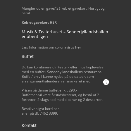
Mangler du en gave? Så køb et gavekort. Hurtigt og
nemt.
Køb et gavekort HER
Musik & Teaterhuset – Sønderjyllandshallen
er åbent igen
Læs Information om coronavirus
her
Buffet
Du kan kombinere din teater- eller musikoplevelse
med en buffet i Sønderjyllandshallens restaurant.
Buffet`en vil kunne nydes på de datoer, som i
arrangementkalenderen er markeret med:
Prisen på denne buffet er kr. 290,-
Buffett’en vil være årstidsbestemt, og bestå af 2
forretter, 2 slags kød med tilbehør og 2 desserter.
Bestil venligst bord her
eller på tlf. 7462 3399.
Kontakt