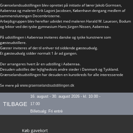
Grænselandsudstillingen blev oprettet på initiativ af lærer Jakob Gormsen,
Aabenraa og maleren Erik Lagoni Jacobsen, København dengang medlem af
sammenslutningen Decembristerne.
Arbejdsgruppen blev herefter udvidet med maleren Harald W. Lauesen, Bodum
og lektor ved det tyske gymnasium Hans Jürgen Nissen, Aabenraa.
På udstillingen i Aabenraa inviteres danske og tyske kunstnere som
gæsteudstillere.
Gæster inviteres af det til enhver tid siddende gæsteudvalg.
Et gæsteudvalg sidder normalt 1 år ad gangen.
Der arrangeres hvert år en udstilling i Aabenraa.
Desuden udstilles der lejlighedsvis andre steder i Danmark og Tyskland.
Grænselandsudstillingen har desuden en kunstkreds for alle interesserede
Se mere på
www.graenselandsudstillingen.dk
16. august - 30. august 2026 - kl. 10.00 -
TILBAGE
17.00
Billetsalg: Fri entrè
Our footer
Køb gavekort