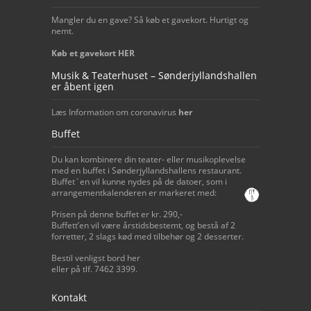
Mangler du en gave? Så køb et gavekort. Hurtigt og
nemt.
Køb et gavekort HER
Musik & Teaterhuset – Sønderjyllandshallen
er åbent igen
Læs Information om coronavirus
her
Buffet
Du kan kombinere din teater- eller musikoplevelse
med en buffet i Sønderjyllandshallens restaurant.
Buffet`en vil kunne nydes på de datoer, som i
arrangementkalenderen er markeret med:
Prisen på denne buffet er kr. 290,-
Buffett’en vil være årstidsbestemt, og bestå af 2
forretter, 2 slags kød med tilbehør og 2 desserter.
Bestil venligst bord her
eller på tlf. 7462 3399.
Kontakt