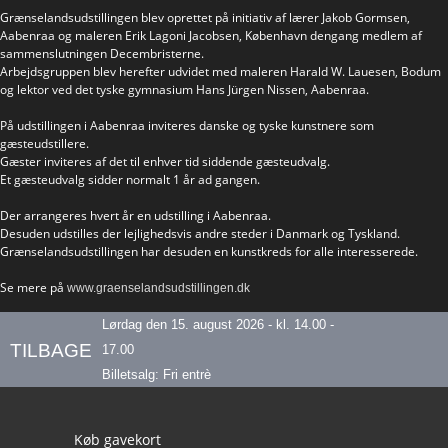
Grænselandsudstillingen blev oprettet på initiativ af lærer Jakob Gormsen,
Aabenraa og maleren Erik Lagoni Jacobsen, København dengang medlem af
sammenslutningen Decembristerne.
Arbejdsgruppen blev herefter udvidet med maleren Harald W. Lauesen, Bodum
og lektor ved det tyske gymnasium Hans Jürgen Nissen, Aabenraa.
På udstillingen i Aabenraa inviteres danske og tyske kunstnere som
gæsteudstillere.
Gæster inviteres af det til enhver tid siddende gæsteudvalg.
Et gæsteudvalg sidder normalt 1 år ad gangen.
Der arrangeres hvert år en udstilling i Aabenraa.
Desuden udstilles der lejlighedsvis andre steder i Danmark og Tyskland.
Grænselandsudstillingen har desuden en kunstkreds for alle interesserede.
Se mere på
www.graenselandsudstillingen.dk
Lørdag den 15. august 2026 - kl. 14.00 -
TILBAGE
17.00
Billetsalg: Fri entrè
Our footer
Køb gavekort