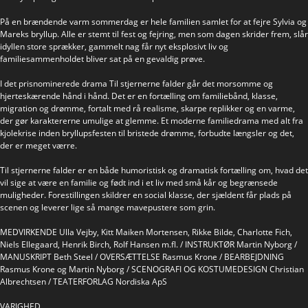
På en brændende varm sommerdag er hele familien samlet for at fejre Sylvia og
Mareks bryllup. Alle er stemt til fest og fejring, men som dagen skrider frem, slår
idyllen store sprækker, gammelt nag får nyt eksplosivt liv og
familiesammenholdet bliver sat på en gevaldig prøve.
I det prisnominerede drama Til stjernerne falder går det morsomme og
hjerteskærende hånd i hånd. Det er en fortælling om familiebånd, klasse,
migration og drømme, fortalt med rå realisme, skarpe replikker og en varme,
der gør karaktererne umulige at glemme. Et moderne familiedrama med alt fra
kjolekrise inden bryllupsfesten til bristede drømme, forbudte længsler og det,
der er meget værre.
Til stjernerne falder er en både humoristisk og dramatisk fortælling om, hvad det
vil sige at være en familie og født ind i et liv med små kår og begrænsede
muligheder. Forestillingen skildrer en social klasse, der sjældent får plads på
scenen og leverer lige så mange mavepustere som grin.
MEDVIRKENDE Ulla Vejby, Kitt Maiken Mortensen, Rikke Bilde, Charlotte Fich,
Niels Ellegaard, Henrik Birch, Rolf Hansen m.fl. / INSTRUKTØR Martin Nyborg /
MANUSKRIPT Beth Steel / OVERSÆTTELSE Rasmus Krone / BEARBEJDNING
Rasmus Krone og Martin Nyborg / SCENOGRAFI OG KOSTUMEDESIGN Christian
Albrechtsen / TEATERFORLAG Nordiska ApS
VARIGHED