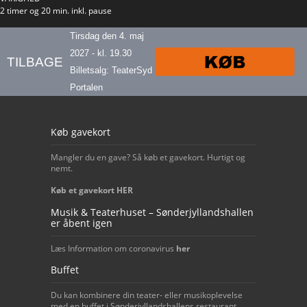
2 timer og 20 min. inkl. pause
Tirsdag den 4. maj
2027 - kl. 19.30
TILBAGE
Billetsalg:
TeaterSyd
Portalen
Our footer
Køb gavekort
Mangler du en gave? Så køb et gavekort. Hurtigt og
nemt.
Køb et gavekort HER
Musik & Teaterhuset – Sønderjyllandshallen
er åbent igen
Læs Information om coronavirus
her
Buffet
Du kan kombinere din teater- eller musikoplevelse
med en buffet i Sønderjyllandshallens restaurant.