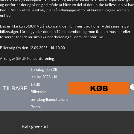
og derfor er det også en god måde at blive en del af det unikke fællesskab, vi har
her i SMUK – et fællesskab, vi er så afhængige af for at kunne fungere som en
enhed.
Det er ikke kun SMUK Nytårskoncert, der rummer traditioner – det samme gør
billetsalget. I år begynder det den 12. september, og mon ikke en musiker eller
to sørger for lidt musikalsk underholdning til dem, der står i kø.
Billetsalg fra den 12.09.2025 – kl. 10.00
Arrangør SMUK Koncertforening
Torsdag den 29.
januar 2026 - kl.
19.30
TILBAGE
Billetsalg:
Sønderjyllandshallens
Portal
Our footer
Køb gavekort