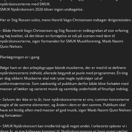
nytårskoncerterne med SMUK.
SMUK Nytårskoncert 2026 bliver ingen undtagelse.
Her er Stig Rossen solist, mens Henrik Vagn Christensen indtager dirigentstolen.
– Både Henrik Vagn Christensen og Stig Rossen er indbegrebet af stor erfaring
og høj kvalitet, så det bliver en fornøjelse at stå på scenen med dem til
nytårskoncerterne, siger formanden for SMUK Musikforening, Mads Naomi
Quist Nielsen.
Planlægningen er i gang
Ifølge ham er den arbejdsgruppe blandt musikerne, der er med til at definere
nytårskoncertens indhold, allerede begyndt at pusle med programmet. Én ting
er dog sikkert: Musikerne skal nok ryste nogle nytårsløjer ud af
uniformsærmerne. Som sædvanlig vil publikum derfor både blive forkælet med
masser af lækker og varieret musik og samtidig underholdt af finurlige indslag.
– Selvom der ikke er to år, hvor nytårskoncerterne er ens, rummer koncerterne
nogle af de samme elementer, og ånden i dem er den samme. Publikum skal
have en festlig aften med masser af god musik, siger Mads Naomi Quist Nielsen
og fortsætter:
– SMUK Nytårskoncert kan imidlertid også noget andet. I orkestret oplever vi i
disse år, at nye kollegaer kommer til. Nytårskoncerterne er bare noget særligt,