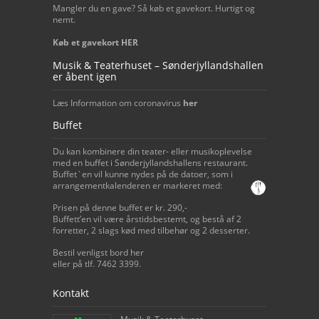
Mangler du en gave? Så køb et gavekort. Hurtigt og
nemt.
Køb et gavekort HER
Musik & Teaterhuset – Sønderjyllandshallen
er åbent igen
Læs Information om coronavirus
her
Buffet
Du kan kombinere din teater- eller musikoplevelse
med en buffet i Sønderjyllandshallens restaurant.
Buffet`en vil kunne nydes på de datoer, som i
arrangementkalenderen er markeret med:
Prisen på denne buffet er kr. 290,-
Buffett’en vil være årstidsbestemt, og bestå af 2
forretter, 2 slags kød med tilbehør og 2 desserter.
Bestil venligst bord her
eller på tlf. 7462 3399.
Kontakt