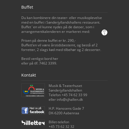
Buffet
Du kan kombinere din teater- eller musikoplevelse
med en buffet i Sønderjyllandshallens restaurant.
Buffet`en vil kunne nydes på de datoer, som i
arrangementkalenderen er markeret med:
Prisen på denne buffet er kr. 290,-
Buffett’en vil være årstidsbestemt, og bestå af 2
forretter, 2 slags kød med tilbehør og 2 desserter.
Bestil venligst bord her
eller på tlf. 7462 3399.
Kontakt
Musik & Teaterhuset
Sønderjyllandshallen
Telefon +45 74 62 33 99
eller info@sjhallen.dk
H.P. Hanssens Gade 7
DK-6200 Aabenraa
Billet-telefon
+45 73 62 32 32