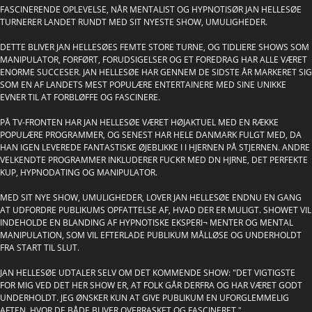
FASCINERENDE OPLEVELSE, NÅR MENTALIST OG HYPNOTISØR JAN HELLESØE
TURNERER LANDET RUNDT MED SIT NYESTE SHOW, UMULIGHEDER.
DETTE BLIVER JAN HELLESØES FEMTE STORE TURNE, OG TIDLIERE SHOWS SOM
MANIPULATOR, FORFØRT, FORUDSIGELSER OG ET FOREDRAG HAR ALLE VÆRET
ENORME SUCCESER. JAN HELLESØE HAR GENNEM DE SIDSTE ÅR MARKERET SIG
SOM EN AF LANDETS MEST POPULÆRE ENTERTAINERE MED SINE UNIKKE
EVNER TIL AT FORBLØFFE OG FASCINERE.
PÅ TV-FRONTEN HAR JAN HELLESØE VÆRET HØJAKTUEL MED EN RÆKKE
POPULÆRE PROGRAMMER, OG SENEST HAR HELE DANMARK FULGT MED, DA
HAN IGEN LEVEREDE FANTASTISKE ØJEBLIKKE I I HJERNEN PÅ STJERNEN. ANDRE
VELKENDTE PROGRAMMER INKLUDERER FUCKR MED DN HJRNE, DET PERFEKTE
KUP, HYPNODATING OG MANIPULATOR.
MED SIT NYE SHOW, UMULIGHEDER, LOVER JAN HELLESØE ENDNU EN GANG
AT UDFORDRE PUBLIKUMS OPFATTELSE AF, HVAD DER ER MULIGT. SHOWET VIL
INDEHOLDE EN BLANDING AF HYPNOTISKE EKSPERI¬ MENTER OG MENTAL
MANIPULATION, SOM VIL EFTERLADE PUBLIKUM MÅLLØSE OG UNDERHOLDT
FRA START TIL SLUT.
JAN HELLESØE UDTALER SELV OM DET KOMMENDE SHOW: "DET VIGTIGSTE
FOR MIG VED DET HER SHOW ER, AT FOLK GÅR DERFRA OG HAR VÆRET GODT
UNDERHOLDT. JEG ØNSKER KUN AT GIVE PUBLIKUM EN UFORGLEMMELIG
AFTEN, HVOR DE BÅDE BLIVER OVERRASKET OG FASCINERET."