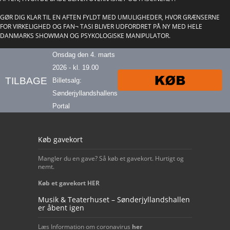
GØR DIG KLAR TIL EN AFTEN FYLDT MED UMULIGHEDER, HVOR GRÆNSERNE
FOR VIRKELIGHED OG FAN¬ TASI BLIVER UDFORDRET PÅ NY MED HELE
DANMARKS SHOWMAN OG PSYKOLOGISKE MANIPULATOR.
Onsdag den 4. marts
2026 - kl. 19.00
TILBAGE
Billetsalg:
Sønderjyllandshallens
Portal
Our footer
Køb gavekort
Mangler du en gave? Så køb et gavekort. Hurtigt og
nemt.
Køb et gavekort HER
Musik & Teaterhuset – Sønderjyllandshallen
er åbent igen
Læs Information om coronavirus
her