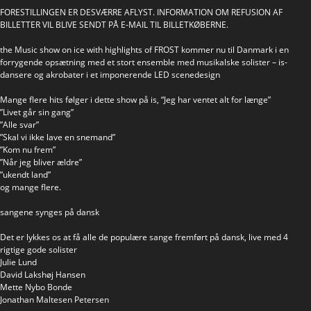
FORESTILLINGEN ER DESVÆRRE AFLYST. INFORMATION OM REFUSION AF
BILLETTER VIL BLIVE SENDT PÅ E-MAIL TIL BILLETKØBERNE.
the Music show on ice with highlights of FROST kommer nu til Danmark i en
forrygende opsætning med et stort ensemble med musikalske solister – is-
dansere og akrobater i et imponerende LED scenedesign
Mange flere hits følger i dette show på is, “Jeg har ventet alt for længe”
”Livet går sin gang”
”Alle svar”
”Skal vi ikke lave en snemand”
”Kom nu frem”
”Når jeg bliver ældre”
”ukendt land”
og mange flere.
sangene synges på dansk
Det er lykkes os at få alle de populære sange fremført på dansk, live med 4
rigtige gode solister
Julie Lund
David Lakshøj Hansen
Mette Nybo Bonde
Jonathan Maltesen Petersen