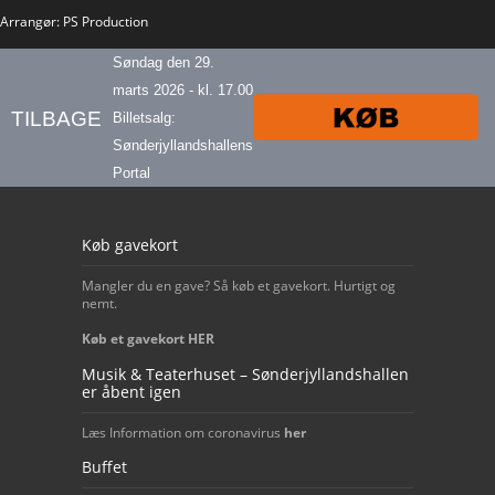
Arrangør: PS Production
Søndag den 29.
marts 2026 - kl. 17.00
TILBAGE
Billetsalg:
Sønderjyllandshallens
Portal
Our footer
Køb gavekort
Mangler du en gave? Så køb et gavekort. Hurtigt og
nemt.
Køb et gavekort HER
Musik & Teaterhuset – Sønderjyllandshallen
er åbent igen
Læs Information om coronavirus
her
Buffet