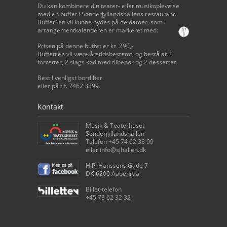
Du kan kombinere din teater- eller musikoplevelse
med en buffet i Sønderjyllandshallens restaurant.
Buffet`en vil kunne nydes på de datoer, som i
arrangementkalenderen er markeret med:
Prisen på denne buffet er kr. 290,-
Buffett’en vil være årstidsbestemt, og bestå af 2
forretter, 2 slags kød med tilbehør og 2 desserter.
Bestil venligst bord her
eller på tlf. 7462 3399.
Kontakt
Musik & Teaterhuset
Sønderjyllandshallen
Telefon +45 74 62 33 99
eller info@sjhallen.dk
H.P. Hanssens Gade 7
DK-6200 Aabenraa
Billet-telefon
+45 73 62 32 32