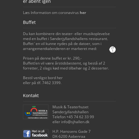
er åbent igen
Læs Information om coronavirus
her
Buffet
Du kan kombinere din teater- eller musikoplevelse
med en buffet i Sønderjyllandshallens restaurant.
Buffet`en vil kunne nydes på de datoer, som i
arrangementkalenderen er markeret med:
Prisen på denne buffet er kr. 290,-
Buffett’en vil være årstidsbestemt, og bestå af 2
forretter, 2 slags kød med tilbehør og 2 desserter.
Bestil venligst bord her
eller på tlf. 7462 3399.
Kontakt
Musik & Teaterhuset
Sønderjyllandshallen
Telefon +45 74 62 33 99
eller info@sjhallen.dk
H.P. Hanssens Gade 7
DK-6200 Aabenraa