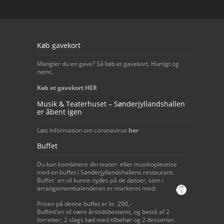
Our footer
Køb gavekort
Mangler du en gave? Så køb et gavekort. Hurtigt og
nemt.
Køb et gavekort HER
Musik & Teaterhuset – Sønderjyllandshallen
er åbent igen
Læs Information om coronavirus
her
Buffet
Du kan kombinere din teater- eller musikoplevelse
med en buffet i Sønderjyllandshallens restaurant.
Buffet`en vil kunne nydes på de datoer, som i
arrangementkalenderen er markeret med:
Prisen på denne buffet er kr. 290,-
Buffett’en vil være årstidsbestemt, og bestå af 2
forretter, 2 slags kød med tilbehør og 2 desserter.